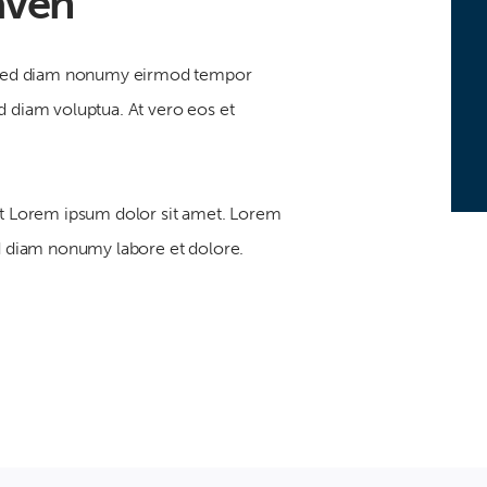
aven
r, sed diam nonumy eirmod tempor
d diam voluptua. At vero eos et
est Lorem ipsum dolor sit amet. Lorem
ed diam nonumy labore et dolore.