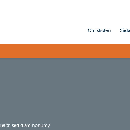
Om skolen
Såda
 elitr, sed diam nonumy