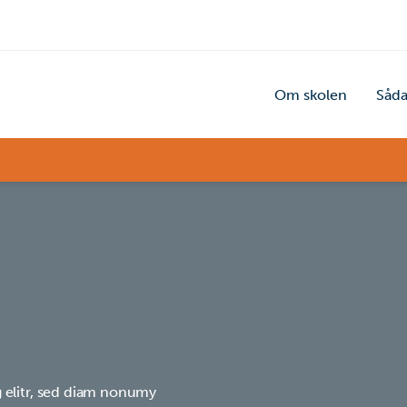
Om skolen
Såda
 elitr, sed diam nonumy